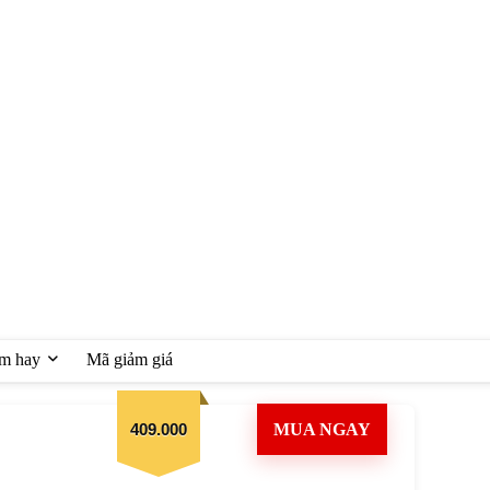
ệm hay
Mã giảm giá
409.000
MUA NGAY