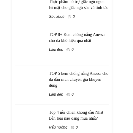
Thực phẩm hỗ trợ giấc ngủ ngon
Bí mật cho giấc ngủ sâu và tỉnh táo
Sức khoẻ
0
TOP 8+ Kem chống nắng Anessa
cho da khô hiệu quả nhất
Làm đẹp
0
TOP 5 kem chống nắng Anessa cho
da dầu mụn chuyên gia khuyên
dùng
Làm đẹp
0
Top 4 nồi chiên không dầu Nhật
Bản loại nào đáng mua nhất?
Nấu nướng
0