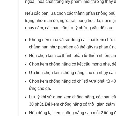
ngoại, hóa chất trong mỹ phẩm, môi trường thay đ
Nếu các bạn lựa chọn các thành phần không phù h
trạng như mẩn đỏ, ngứa rát, bong tróc da, nổi m
nhạy cảm, các bạn cần lưu ý những vấn đề sau.
Không nên mua và sử dụng các loại kem chứa n
chẳng hạn như paraben có thể gây ra phản ứng 
Nên chọn kem có thành phần từ thiên nhiên, an 
Chọn kem chống nắng có kết cấu mỏng nhẹ, dễ a
Ưu tiên chọn kem chống nắng cho da nhạy cảm
Chọn kem chống nắng có chỉ số vừa phải từ 40-
ứng cho da.
Lưu ý khi sử dụng kem chống nắng, các bạn cầ
30 phút. Để kem chống nắng có thời gian thẩm t
Nên dùng lại kem chống nắng sau mỗi 2 tiếng đ