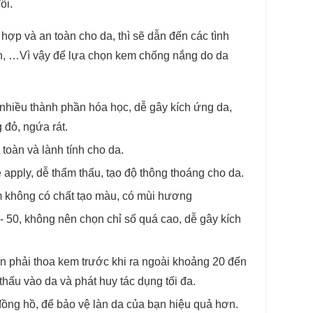
ổi.
ợp và an toàn cho da, thì sẽ dẫn đến các tình
ụn, …Vì vậy để lựa chọn kem chống nắng do da
hiều thành phần hóa học, dễ gây kích ứng da,
đỏ, ngứa rát.
toàn và lành tính cho da.
pply, dễ thẩm thấu, tạo độ thông thoáng cho da.
 không có chất tạo màu, có mùi hương
 50, không nên chọn chỉ số quá cao, dễ gây kích
n phải thoa kem trước khi ra ngoài khoảng 20 đến
hấu vào da và phát huy tác dụng tối đa.
ồng hồ, để bảo vệ làn da của bạn hiệu quả hơn.