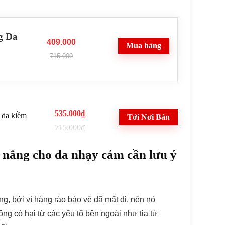
g Da
409.000
Mua hàng
715.000
535.000₫
 da kiềm
Tới Nơi Bán
715.000₫
 nắng cho da nhạy cảm cần lưu ý
ng, bởi vì hàng rào bảo vệ đã mất đi, nên nó
ng có hại từ các yếu tố bên ngoài như tia tử