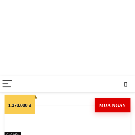
1.370.000 đ
MUA NGAY
Chế biến