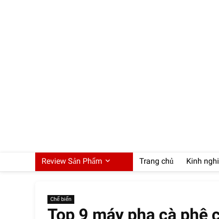
Review Sản Phẩm
Trang chủ
Kinh ngh
Chế biến
Top 9 máy pha cà phê c