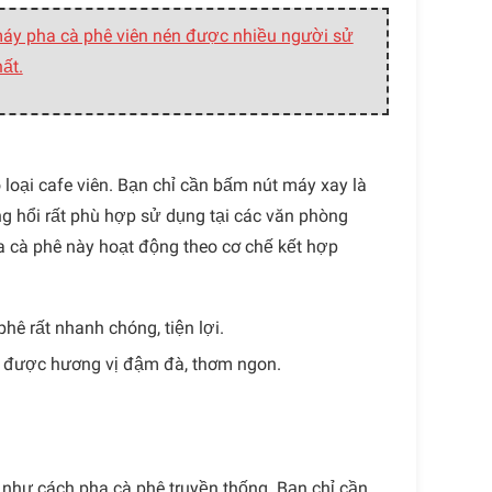
áy pha cà phê viên nén được nhiều người sử
ất.
 loại cafe viên. Bạn chỉ cần bấm nút máy xay là
g hổi rất phù hợp sử dụng tại các văn phòng
 cà phê này hoạt động theo cơ chế kết hợp
hê rất nhanh chóng, tiện lợi.
n được hương vị đậm đà, thơm ngon.
 như cách pha cà phê truyền thống. Bạn chỉ cần