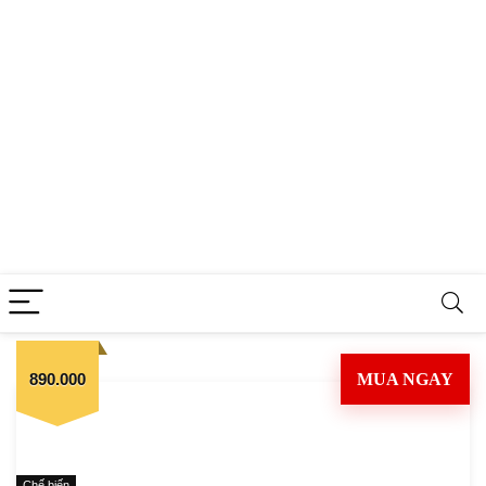
890.000
MUA NGAY
Chế biến