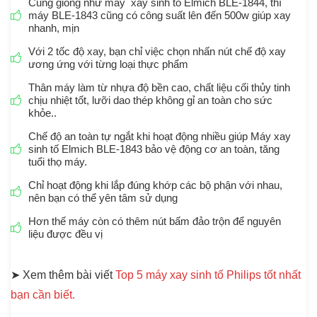
Cũng giống như máy xay sinh tố Elmich BLE-1844, thì
máy BLE-1843 cũng có công suất lên đến 500w giúp xay
nhanh, mịn
Với 2 tốc độ xay, bạn chỉ việc chọn nhấn nút chế độ xay
ương ứng với từng loại thực phẩm
Thân máy làm từ nhựa độ bền cao, chất liệu cối thủy tinh
chịu nhiệt tốt, lưỡi dao thép không gỉ an toàn cho sức
khỏe..
Chế độ an toàn tự ngắt khi hoạt động nhiều giúp Máy xay
sinh tố Elmich BLE-1843 bảo vệ động cơ an toàn, tăng
tuổi thọ máy.
Chỉ hoạt động khi lắp đúng khớp các bộ phận với nhau,
nên bạn có thể yên tâm sử dụng
Hơn thế máy còn có thêm nút bấm đảo trộn để nguyên
liệu được đều vị
➤ Xem thêm bài viết
Top 5 máy xay sinh tố Philips tốt nhất
bạn cần biết.