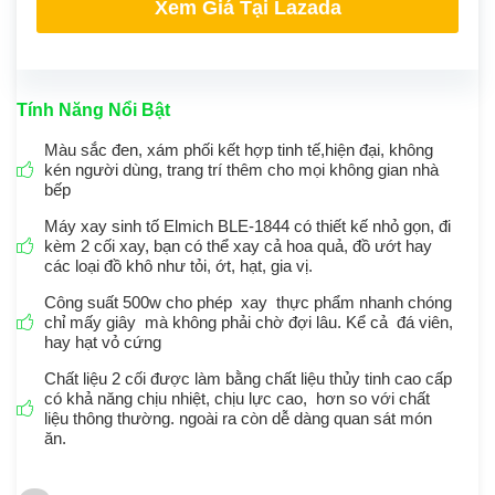
Xem Giá Tại Lazada
Tính Năng Nổi Bật
Màu sắc đen, xám phối kết hợp tinh tế,hiện đại, không
kén người dùng, trang trí thêm cho mọi không gian nhà
bếp
Máy xay sinh tố Elmich BLE-1844 có thiết kế nhỏ gọn, đi
kèm 2 cối xay, bạn có thể xay cả hoa quả, đồ ướt hay
các loại đồ khô như tỏi, ớt, hạt, gia vị.
Công suất 500w cho phép xay thực phẩm nhanh chóng
chỉ mấy giây mà không phải chờ đợi lâu. Kể cả đá viên,
hay hạt vỏ cứng
Chất liệu 2 cối được làm bằng chất liệu thủy tinh cao cấp
có khả năng chịu nhiệt, chịu lực cao, hơn so với chất
liệu thông thường. ngoài ra còn dễ dàng quan sát món
ăn.