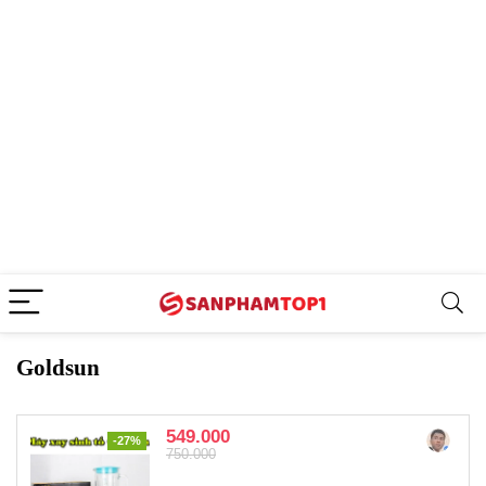
Goldsun
549.000
-27%
750.000