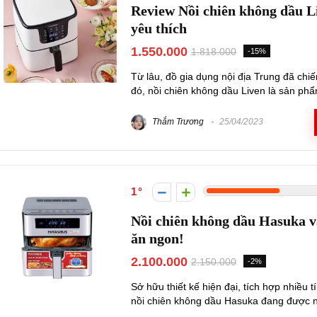
Review Nồi chiên không dầu L
yêu thích
1.550.000
1.818.000
-15%
Từ lâu, đồ gia dụng nội địa Trung đã chiế
đó, nồi chiên không dầu Liven là sản phẩ
Thắm Trương
25/04/2023
1
Nồi chiên không dầu Hasuka v
ăn ngon!
2.100.000
2.150.000
-2%
Sở hữu thiết kế hiện đại, tích hợp nhiều
nồi chiên không dầu Hasuka đang được nhi