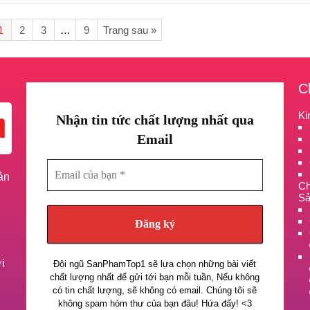
1
2
3
…
9
Trang sau »
C
Ki
Nhận tin tức chất lượng nhất qua
Email
Email
ản
của
Ch
bạn
Sả
*
n
́i
Đội ngũ SanPhamTop1 sẽ lựa chọn những bài viết
chất lượng nhất để gửi tới bạn mỗi tuần, Nếu không
có tin chất lượng, sẽ không có email. Chúng tôi sẽ
không spam hòm thư của bạn đâu! Hứa đấy! <3