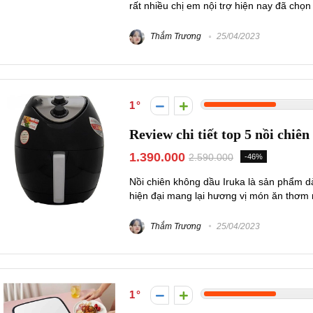
rất nhiều chị em nội trợ hiện nay đã chọ
Thắm Trương
25/04/2023
1
Review chi tiết top 5 nồi chiê
1.390.000
2.590.000
-46%
Nồi chiên không dầu Iruka là sản phẩm d
hiện đại mang lại hương vị món ăn thơm ng
Thắm Trương
25/04/2023
1