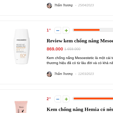
Thắm Trương
25/04/2023
1
Review kem chống nắng Mesoes
869.000
1.659.000
Kem chống nắng Mesoestetic là một cái t
thương hiệu đã có từ lâu đời và có khả nă
Thắm Trương
12/03/2023
2
Kem chống nắng Hemia có nê