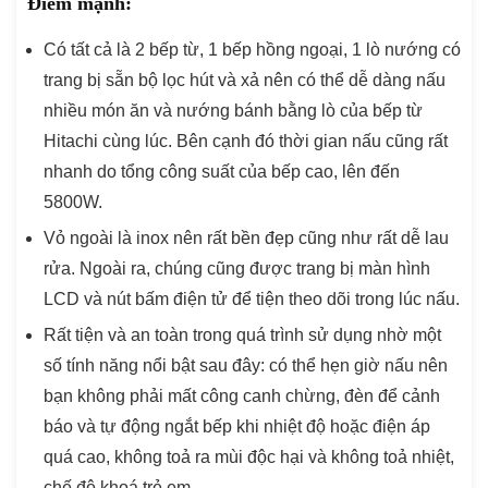
Điểm mạnh:
Có tất cả là 2 bếp từ, 1 bếp hồng ngoại, 1 lò nướng có
trang bị sẵn bộ lọc hút và xả nên có thể dễ dàng nấu
nhiều món ăn và nướng bánh bằng lò của bếp từ
Hitachi cùng lúc. Bên cạnh đó thời gian nấu cũng rất
nhanh do tổng công suất của bếp cao, lên đến
5800W.
Vỏ ngoài là inox nên rất bền đẹp cũng như rất dễ lau
rửa. Ngoài ra, chúng cũng được trang bị màn hình
LCD và nút bấm điện tử để tiện theo dõi trong lúc nấu.
Rất tiện và an toàn trong quá trình sử dụng nhờ một
số tính năng nổi bật sau đây: có thể hẹn giờ nấu nên
bạn không phải mất công canh chừng, đèn để cảnh
báo và tự động ngắt bếp khi nhiệt độ hoặc điện áp
quá cao, không toả ra mùi độc hại và không toả nhiệt,
chế độ khoá trẻ em,…