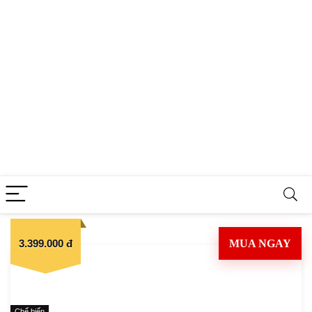
3.399.000 đ
MUA NGAY
Chế biến