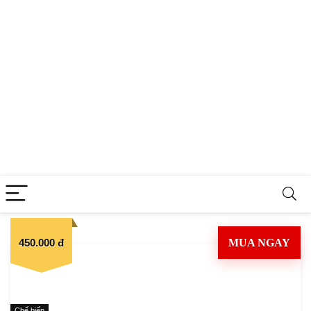
450.000 đ
MUA NGAY
Chế biến