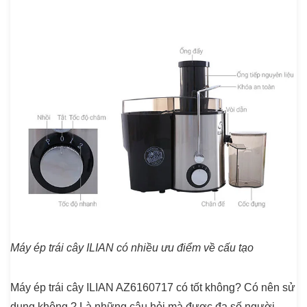
Máy ép trái cây ILIAN có nhiều ưu điểm về cấu tạo
Máy ép trái cây ILIAN AZ6160717 có tốt không? Có nên sử
dụng không ? Là những câu hỏi mà được đa số người