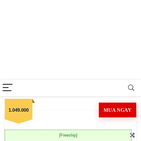
1.049.000
MUA NGAY
[Freeship]