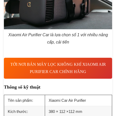
Xiaomi Air Purifier Car là lựa chọn số 1 với nhiều nâng
cấp, cải tiến
TỚI NƠI BÁN MÁY LỌC KHÔNG KHÍ XIAOMI AIR
PURIFIER CAR CHÍNH HÃNG
Thông số kỹ thuật
Tên sản phẩm:
Xiaomi Car Air Purifier
Kích thước:
380 × 112 ×112 mm