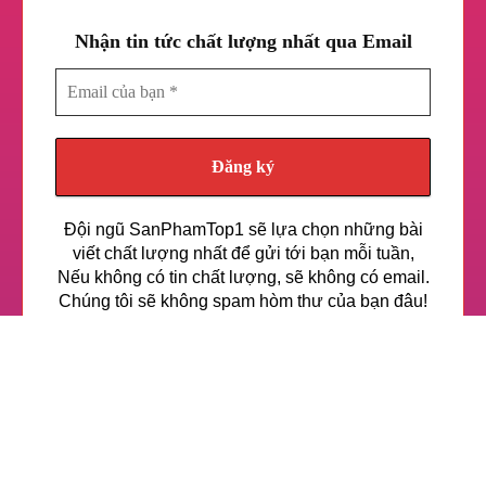
Nhận tin tức chất lượng nhất qua Email
Email
của
bạn
*
Đội ngũ SanPhamTop1 sẽ lựa chọn những bài
viết chất lượng nhất để gửi tới bạn mỗi tuần,
Nếu không có tin chất lượng, sẽ không có email.
Chúng tôi sẽ không spam hòm thư của bạn đâu!
Hứa đấy! <3
Chuyên mục
Kinh nghiệm hay
Sức khoẻ
Kinh nghiệm về làm đẹp