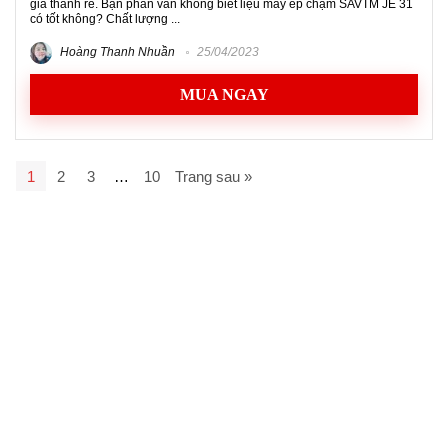
giá thành rẻ. Bạn phân vân không biết liệu máy ép chậm SAVTM JE 31
có tốt không? Chất lượng ...
Hoàng Thanh Nhuần
25/04/2023
MUA NGAY
1
2
3
…
10
Trang sau »