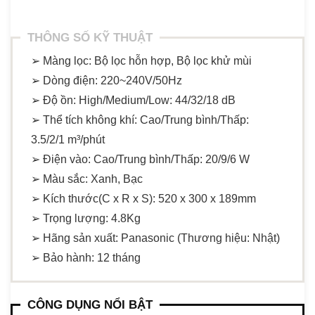
THÔNG SỐ KỸ THUẬT
➢ Màng lọc: Bộ lọc hỗn hợp, Bộ lọc khử mùi
➢ Dòng điện: 220~240V/50Hz
➢ Độ ồn: High/Medium/Low: 44/32/18 dB
➢ Thể tích không khí: Cao/Trung bình/Thấp:
3.5/2/1 m³/phút
➢ Điện vào: Cao/Trung bình/Thấp: 20/9/6 W
➢ Màu sắc: Xanh, Bạc
➢ Kích thước(C x R x S): 520 x 300 x 189mm
➢ Trọng lượng: 4.8Kg
➢ Hãng sản xuất: Panasonic (Thương hiệu: Nhật)
➢ Bảo hành: 12 tháng
CÔNG DỤNG NỔI BẬT