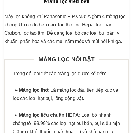
Màng lọc siêu bền
Máy lọc không khí Panasonic F-PXM35A gồm 4 màng lọc
không khí có độ bền cao: lọc thô, lọc Hepa, lọc than
Carbon, lọc tạo ẩm. Dễ dàng loại bỏ các loại bụi bẩn, vi
khuẩn, phấn hoa và các mùi nấm mốc và mùi hôi khí ga.
MÀNG LỌC NỔI BẬT
Trong đó, chi tiết các màng lọc được kể đến:
➢
Màng lọc thô
: Là màng lọc đầu tiên tiếp xúc và
lọc các loại hạt bụi, lông động vật.
➢
Màng lọc tiêu chuẩn HEPA
: Loại bỏ nhanh
chóng tới 99.99% các loại hạt bụi bẩn, bụi siêu mịn
0.3um ( khói thuốc, phấn hoa,…) và khả năng tự