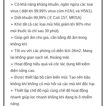
➢ Có khả năng kháng khuẩn, ngăn ngừa các loại
virus ( diệt tới 99,99% virus cúm H1N1 và H5N1).
➢ Diệt khuẩn 99,99% ( E Coli 157, MRSA)
➢ Khử tất cả các loại mùi hôi( giảm tới 90% như
mùi thuốc lá chỉ sau 30 phút).
➢ Giúp giữ ẩm cho gia, cân bằng độ ẩm trong
không khí.
➢ Tối ưu với các phòng có diện tích 26m2. Mang
lại không gian sạch sẽ, thoáng mát.
➢ Hoạt động hiệu quả và cóc tác dụng tiết kiệm
điện năng cao.
➢ Được thiết lập bộ cảm biến mùi: Tạo nên bầu
không khí không có mùi hôi và các mùi khí độc hại.
➢ Thiết lập chế độ ngủ cùng chế độ hoạt động
nhanh giúp lọc nhanh không khi đang bị ô nhiễm
năng