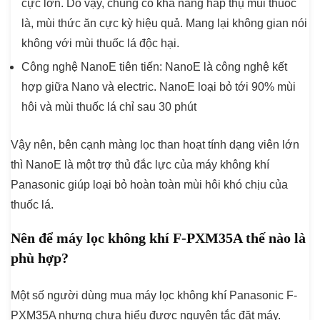
cực lớn. Do vậy, chúng có khả năng hấp thụ mùi thuốc
là, mùi thức ăn cực kỳ hiệu quả. Mang lại không gian nói
không với mùi thuốc lá độc hại.
Công nghệ NanoE tiên tiến
: NanoE là công nghệ kết
hợp giữa Nano và electric. NanoE loại bỏ tới 90% mùi
hôi và mùi thuốc lá chỉ sau 30 phút
Vậy nên, bên cạnh màng lọc than hoạt tính dạng viên lớn
thì NanoE là một trợ thủ đắc lực của máy không khí
Panasonic giúp loại bỏ hoàn toàn mùi hôi khó chịu của
thuốc lá.
Nên để máy lọc không khí F-PXM35A thế nào là
phù hợp?
Một số người dùng mua máy lọc không khí Panasonic F-
PXM35A nhưng chưa hiểu được nguyên tắc đặt máy.