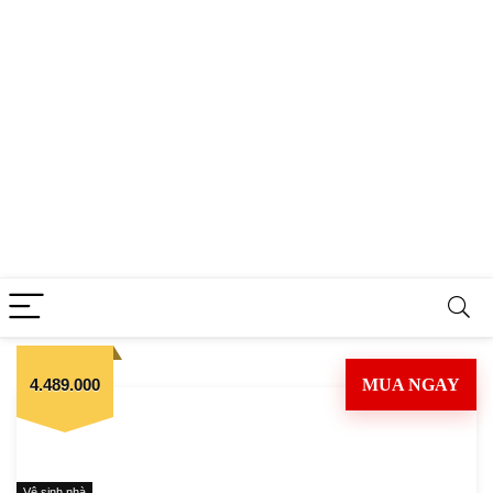
4.489.000
MUA NGAY
Vệ sinh nhà