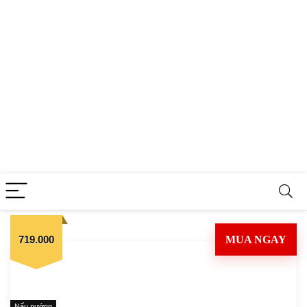
719.000
MUA NGAY
Nấu nướng