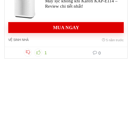
Máy lọc không khí Karofi KAP-E114 –
Review chi tiết nhất!
MUA NGAY
VỆ SINH NHÀ
5 năm trước
1
0