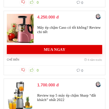
0
0
4.250.000 đ
Máy ép chậm Caso có tốt không? Review
chi tiết
MUA NGAY
CHẾ BIẾN
4 năm trước
0
0
1.700.000 đ
Review top 5 máy ép chậm Sharp “đắt
khách” nhất 2022