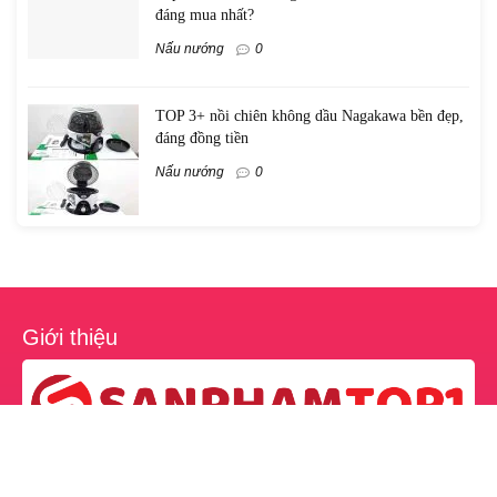
đáng mua nhất?
Nấu nướng
0
TOP 3+ nồi chiên không dầu Nagakawa bền đẹp,
đáng đồng tiền
Nấu nướng
0
Giới thiệu
SanPhamTop1.vn là nền tảng cộng đồng review sản