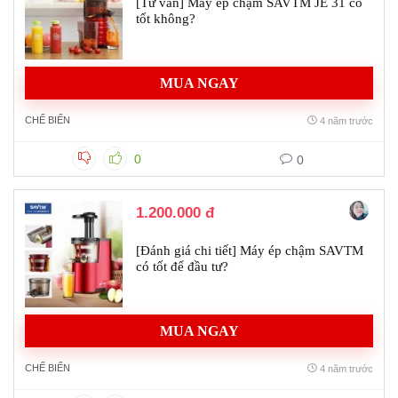
[Tư vấn] Máy ép chậm SAVTM JE 31 có
tốt không?
MUA NGAY
CHẾ BIẾN
4 năm trước
0
0
1.200.000 đ
[Đánh giá chi tiết] Máy ép chậm SAVTM
có tốt để đầu tư?
MUA NGAY
CHẾ BIẾN
4 năm trước