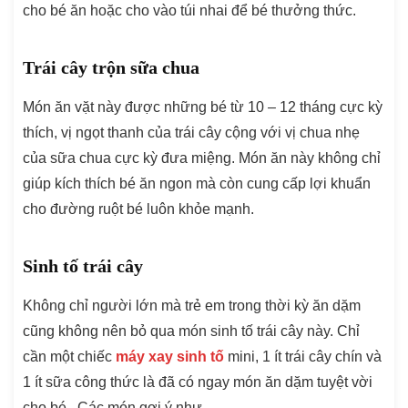
cho bé ăn hoặc cho vào túi nhai để bé thưởng thức.
Trái cây trộn sữa chua
Món ăn vặt này được những bé từ 10 – 12 tháng cực kỳ
thích, vị ngọt thanh của trái cây cộng với vị chua nhẹ
của sữa chua cực kỳ đưa miệng. Món ăn này không chỉ
giúp kích thích bé ăn ngon mà còn cung cấp lợi khuẩn
cho đường ruột bé luôn khỏe mạnh.
Sinh tố trái cây
Không chỉ người lớn mà trẻ em trong thời kỳ ăn dặm
cũng không nên bỏ qua món sinh tố trái cây này. Chỉ
cần một chiếc
máy xay sinh tố
mini, 1 ít trái cây chín và
1 ít sữa công thức là đã có ngay món ăn dặm tuyệt vời
cho bé. Các món gợi ý như