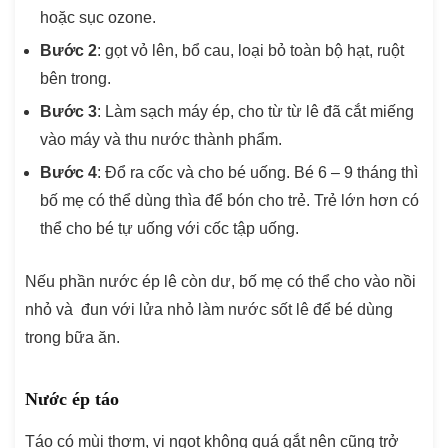
hoặc sục ozone.
Bước 2
: gọt vỏ lên, bổ cau, loại bỏ toàn bộ hạt, ruột
bên trong.
Bước 3
: Làm sạch máy ép, cho từ từ lê đã cắt miếng
vào máy và thu nước thành phẩm.
Bước 4
: Đổ ra cốc và cho bé uống. Bé 6 – 9 tháng thì
bố mẹ có thể dùng thìa để bón cho trẻ. Trẻ lớn hơn có
thể cho bé tự uống với cốc tập uống.
Nếu phần nước ép lê còn dư, bố mẹ có thể cho vào nồi
nhỏ và đun với lửa nhỏ làm nước sốt lê để bé dùng
trong bữa ăn.
Nước ép táo
Táo có mùi thơm, vị ngọt không quá gắt nên cũng trở