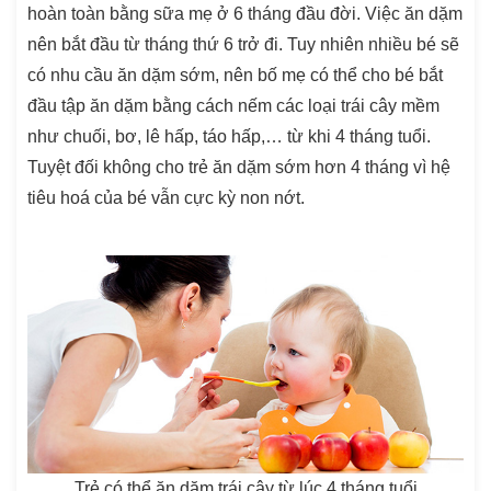
hoàn toàn bằng sữa mẹ ở 6 tháng đầu đời. Việc ăn dặm
nên bắt đầu từ tháng thứ 6 trở đi. Tuy nhiên nhiều bé sẽ
có nhu cầu ăn dặm sớm, nên bố mẹ có thể cho bé bắt
đầu tập ăn dặm bằng cách nếm các loại trái cây mềm
như chuối, bơ, lê hấp, táo hấp,… từ khi 4 tháng tuổi.
Tuyệt đối không cho trẻ ăn dặm sớm hơn 4 tháng vì hệ
tiêu hoá của bé vẫn cực kỳ non nớt.
Trẻ có thể ăn dặm trái cây từ lúc 4 tháng tuổi