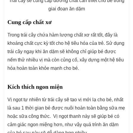
Trái cây sẽ cung cấp dưỡng chất cần thiết cho bé trong
giai đoạn ăn dặm
Cung cấp chất xơ
Trong trái cây chứa hàm lượng chất xơ rất tốt, đây là
khoáng chất cực kỳ tốt cho hệ tiêu hóa của trẻ. Sử dụng
trái cây ngay khi ăn dặm sẽ không chỉ giúp bé được
nếm thử nhiều vị mà còn củng cố, xây dựng một hệ tiêu
hóa hoàn toàn khỏe mạnh cho bé.
Kích thích ngon miện
Vị ngọt tự nhiên từ trái cây sẽ tạo vị mới lạ cho bé, nhất
là sau 1 thời gian bé được nuôi hoàn toàn bằng sữa mẹ
hoặc sữa công thức. Vị ngọt thanh này sẽ giúp bé có
cảm giác ngon miệng hơn, như vậy quá trình ăn dặm
của bé sau này sẽ dễ dàng hơn nhiều.