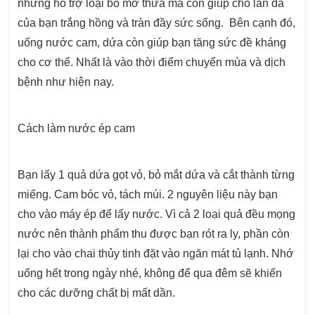
những hỗ trợ loại bỏ mỡ thừa mà còn giúp cho làn da
của bạn trắng hồng và tràn đầy sức sống. Bên cạnh đó,
uống nước cam, dứa còn giúp bạn tăng sức đề kháng
cho cơ thể. Nhất là vào thời điểm chuyển mùa và dịch
bệnh như hiện nay.
Cách làm nước ép cam
Bạn lấy 1 quả dứa gọt vỏ, bỏ mắt dứa và cắt thành từng
miếng. Cam bóc vỏ, tách múi. 2 nguyên liệu này bạn
cho vào máy ép để lấy nước. Vì cả 2 loại quả đều mọng
nước nên thành phẩm thu được bạn rót ra ly, phần còn
lại cho vào chai thủy tinh đặt vào ngăn mát tủ lạnh. Nhớ
uống hết trong ngày nhé, không để qua đêm sẽ khiến
cho các dưỡng chất bị mất dần.