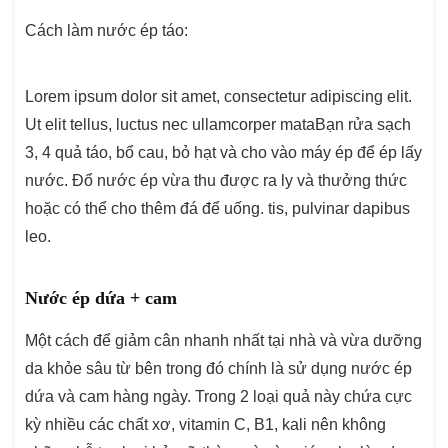
Cách làm nước ép táo:
Lorem ipsum dolor sit amet, consectetur adipiscing elit.
Ut elit tellus, luctus nec ullamcorper mata
Bạn rửa sạch
3, 4 quả táo, bổ cau, bỏ hạt và cho vào máy ép để ép lấy
nước. Đổ nước ép vừa thu được ra ly và thưởng thức
hoặc có thể cho thêm đá để uống.
tis, pulvinar dapibus
leo.
Nước ép dứa + cam
Một cách để giảm cân nhanh nhất tại nhà và vừa dưỡng
da khỏe sâu từ bên trong đó chính là sử dụng nước ép
dứa và cam hàng ngày. Trong 2 loại quả này chứa cực
kỳ nhiều các chất xơ, vitamin C, B1, kali nên không