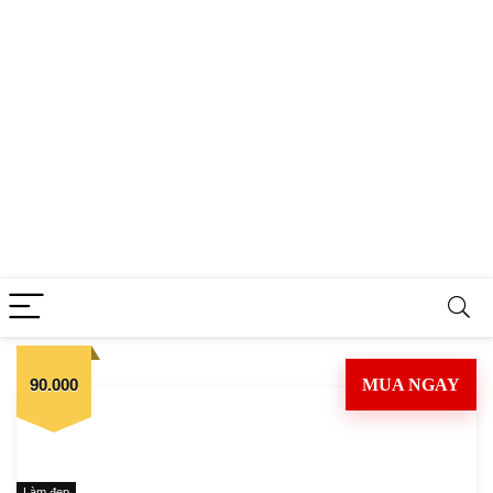
90.000
MUA NGAY
Làm đẹp