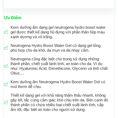
Ưu Điểm
Kem dưỡng ẩm dạng gel neutrogena hydro boost water
gel được thiết kế dạng hũ đựng với phần thân hộp màu
xanh dương và vỏ trắng.
Neutrogena Hydro Boost Water Gel có dạng gel lỏng,
phù hợp cho da khô, da mụn và da nhạy cảm.
Neutrogena cũng đặc biệt chú trọng sử dụng những
thành phần, chiết suất lành tính, an toàn cho da. Ví dụ
như: Hyaluronic Acid, Dimethicone, Glycerin và tinh chất
Olive,…
Kem dưỡng ẩm Neutrogena Hydro Boost Water Gel có
mùi thơm dễ chịu.
Thiết kế dạng gel với khả năng thẩm thấu nhanh, không
gây bít, tắc cùng cảm giác khó chịu trên da. Bên cạnh đó
thành phần có chứa nhiều loại chiết suất lành tính, cấp
ẩm tốt, đặc biệt an toàn cho người sử dụng.