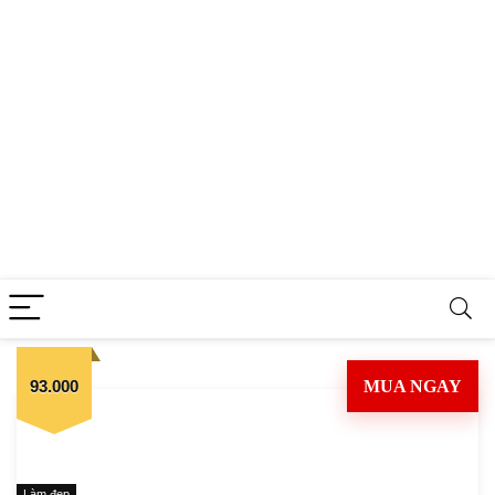
93.000
MUA NGAY
Làm đẹp