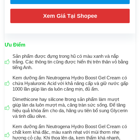
Xem Giá Tại Shopee
Ưu Điểm
Sản phẩm được đựng trong hũ có màu xanh và nắp
trắng. Các thông tin cũng được hiển thị trên thân vỏ bằng
tiếng Anh.
Kem dưỡng ẩm Neutrogena Hydro Boost Gel Cream có
chứa Hyaluronic Acid với khả năng cấp và giữ nước gấp
1000 lần giúp làn da luôn căng mịn, đủ ẩm.
Dimethicone hay silicone ltrong sản phẩm làm mượt
giúp làn da luôn mượt mà, căng tràn sức sống. Để tăng
hiệu quả khóa ẩm cho da, hãng ưu tiên bổ sung Glycerin
và tinh dầu olive.
Kem dưỡng ẩm Neutrogena Hydro Boost Gel Cream có
chất kem khá đặc, màu xanh nhạt với mùi thơm nhẹ
hương cỏ cây. Khi thoa lên da, kem thấm khá nhanh,