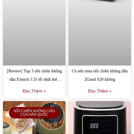
[Review] Top 3 nồi chiên không
Có nên mua nồi chiên không dầu
dầu Elmich 5.5l tốt nhất hiện
2Good S20 không
nay
Đọc Thêm »
Đọc Thêm »
NỒI CHIÊN KHÔNG DẦU
CỦA HÀN QUỐC