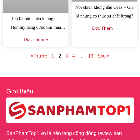
Nồi chiên không dầu Coex – Giá
rẻ nhưng có thực sự chất lượng?
Top 03 nồi chiên không dầu
Hommy đang được tìm mua
Đọc Thêm »
nhiều nhất
Đọc Thêm »
« Trước
1
2
3
4
…
13
Sau »
Giới thiệu
SanPhamTop1.vn là nền tảng cộng đồng review sản