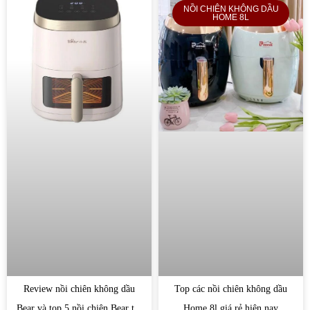
NỒI CHIÊN KHÔNG DẦU
HOME 8L
Review nồi chiên không dầu
Top các nồi chiên không dầu
Bear và top 5 nồi chiên Bear tốt
Home 8l giá rẻ hiện nay