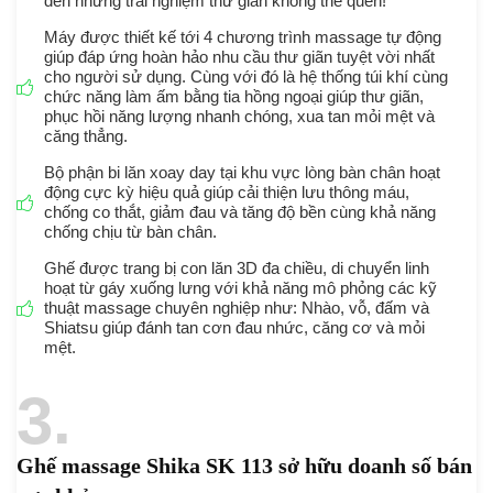
đến những trải nghiệm thư giãn không thể quên!
Máy được thiết kế tới 4 chương trình massage tự động
giúp đáp ứng hoàn hảo nhu cầu thư giãn tuyệt vời nhất
cho người sử dụng. Cùng với đó là hệ thống túi khí cùng
chức năng làm ấm bằng tia hồng ngoại giúp thư giãn,
phục hồi năng lượng nhanh chóng, xua tan mỏi mệt và
căng thẳng.
Bộ phận bi lăn xoay day tại khu vực lòng bàn chân hoạt
động cực kỳ hiệu quả giúp cải thiện lưu thông máu,
chống co thắt, giảm đau và tăng độ bền cùng khả năng
chống chịu từ bàn chân.
Ghế được trang bị con lăn 3D đa chiều, di chuyển linh
hoạt từ gáy xuống lưng với khả năng mô phỏng các kỹ
thuật massage chuyên nghiệp như: Nhào, vỗ, đấm và
Shiatsu giúp đánh tan cơn đau nhức, căng cơ và mỏi
mệt.
3
Ghế massage Shika SK 113 sở hữu doanh số bán