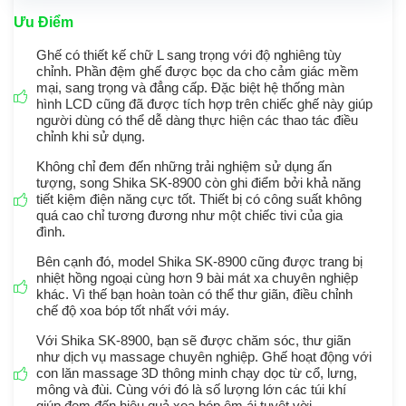
Ưu Điểm
Ghế có thiết kế chữ L sang trọng với độ nghiêng tùy
chỉnh. Phần đệm ghế được bọc da cho cảm giác mềm
mại, sang trọng và đẳng cấp. Đặc biệt hệ thống màn
hình LCD cũng đã được tích hợp trên chiếc ghế này giúp
người dùng có thể dễ dàng thực hiện các thao tác điều
chỉnh khi sử dụng.
Không chỉ đem đến những trải nghiệm sử dụng ấn
tượng, song Shika SK-8900 còn ghi điểm bởi khả năng
tiết kiệm điện năng cực tốt. Thiết bị có công suất không
quá cao chỉ tương đương như một chiếc tivi của gia
đình.
Bên cạnh đó, model Shika SK-8900 cũng được trang bị
nhiệt hồng ngoại cùng hơn 9 bài mát xa chuyên nghiệp
khác. Vì thế bạn hoàn toàn có thể thư giãn, điều chỉnh
chế độ xoa bóp tốt nhất với máy.
Với Shika SK-8900, bạn sẽ được chăm sóc, thư giãn
như dịch vụ massage chuyên nghiệp. Ghế hoạt động với
con lăn massage 3D thông minh chạy dọc từ cổ, lưng,
mông và đùi. Cùng với đó là số lượng lớn các túi khí
giúp đem đến hiệu quả xoa bóp êm ái tuyệt vời.