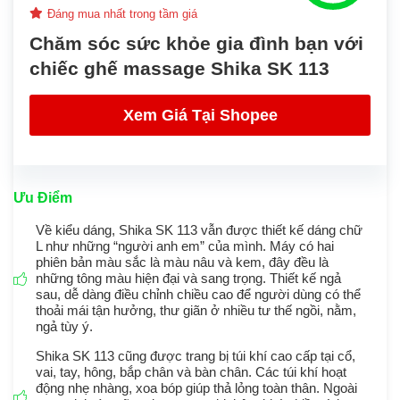
Đáng mua nhất trong tầm giá
Chăm sóc sức khỏe gia đình bạn với
chiếc ghế massage Shika SK 113
Xem Giá Tại Shopee
Ưu Điểm
Về kiểu dáng, Shika SK 113 vẫn được thiết kế dáng chữ
L như những “người anh em” của mình. Máy có hai
phiên bản màu sắc là màu nâu và kem, đây đều là
những tông màu hiện đại và sang trọng. Thiết kế ngả
sau, dễ dàng điều chỉnh chiều cao để người dùng có thể
thoải mái tận hưởng, thư giãn ở nhiều tư thế ngồi, nằm,
ngả tùy ý.
Shika SK 113 cũng được trang bị túi khí cao cấp tại cổ,
vai, tay, hông, bắp chân và bàn chân. Các túi khí hoạt
động nhẹ nhàng, xoa bóp giúp thả lỏng toàn thân. Ngoài