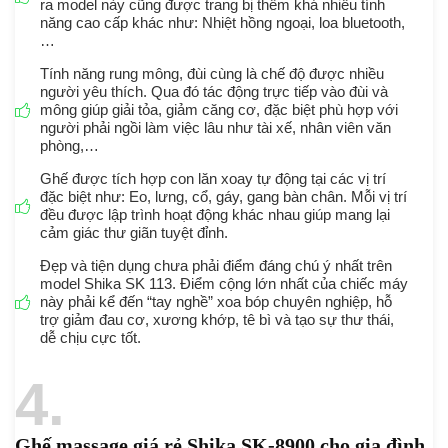
ra model này cũng được trang bị thêm khá nhiều tính
năng cao cấp khác như: Nhiệt hồng ngoại, loa bluetooth,
…
Tính năng rung mông, đùi cùng là chế độ được nhiều
người yêu thích. Qua đó tác động trực tiếp vào đùi và
mông giúp giải tỏa, giảm căng cơ, đặc biệt phù hợp với
người phải ngồi làm việc lâu như tài xế, nhân viên văn
phòng,…
Ghế được tích hợp con lăn xoay tự động tại các vị trí
đặc biệt như: Eo, lưng, cổ, gáy, gang bàn chân. Mỗi vị trí
đều được lập trình hoạt động khác nhau giúp mang lại
cảm giác thư giãn tuyệt đỉnh.
Đẹp và tiện dụng chưa phải điểm đáng chú ý nhất trên
model Shika SK 113. Điểm cộng lớn nhất của chiếc máy
này phải kể đến “tay nghề” xoa bóp chuyên nghiệp, hỗ
trợ giảm đau cơ, xương khớp, tê bì và tạo sự thư thái,
dễ chịu cực tốt.
4
Ghế massage giá rẻ Shika SK-8900 cho gia đình