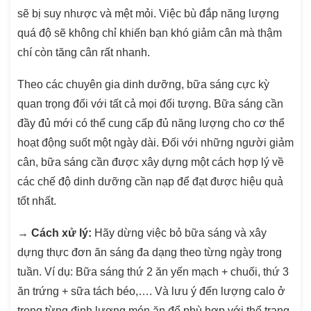
sẽ bị suy nhược và mệt mỏi. Việc bù đắp năng lượng
quá độ sẽ không chỉ khiến bạn khó giảm cân mà thậm
chí còn tăng cân rất nhanh.
Theo các chuyên gia dinh dưỡng, bữa sáng cực kỳ
quan trọng đối với tất cả mọi đối tượng. Bữa sáng cần
đầy đủ mới có thể cung cấp đủ năng lượng cho cơ thể
hoạt động suốt một ngày dài. Đối với những người giảm
cân, bữa sáng cần được xây dựng một cách hợp lý về
các chế độ dinh dưỡng cần nạp để đạt được hiệu quả
tốt nhất.
→
Cách xử lý:
Hãy dừng việc bỏ bữa sáng và xây
dựng thực đơn ăn sáng đa dạng theo từng ngày trong
tuần. Ví dụ: Bữa sáng thứ 2 ăn yến mạch + chuối, thứ 3
ăn trứng + sữa tách béo,…. Và lưu ý đến lượng calo ở
trong từng định lượng món ăn để phù hợp với thể trạng